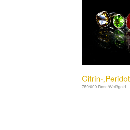
Citrin-,Perido
750/000 Rose/Weißgold