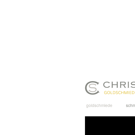
goldschmiede
sch