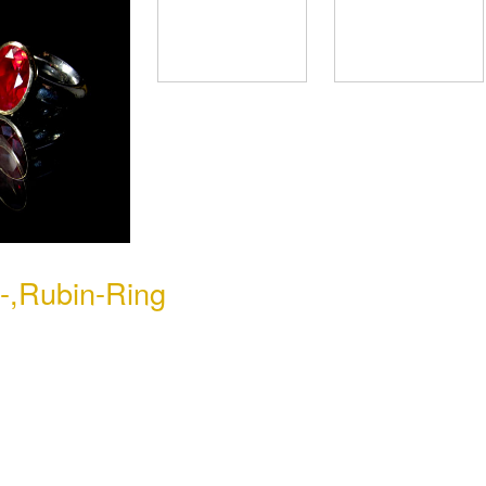
t-,Rubin-Ring
Di
7500